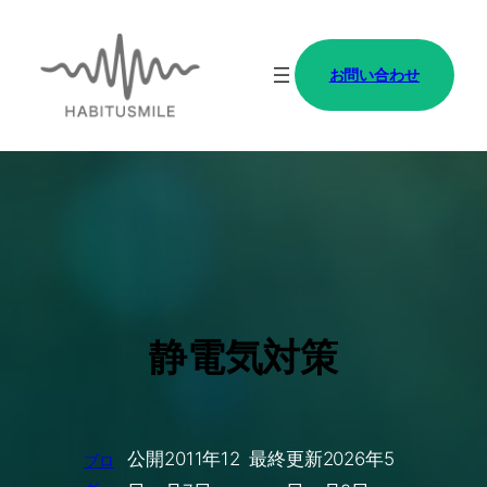
内
容
お問い合わせ
を
ス
キ
ッ
プ
静電気対策
公開
2011年12
最終更新
2026年5
ブロ