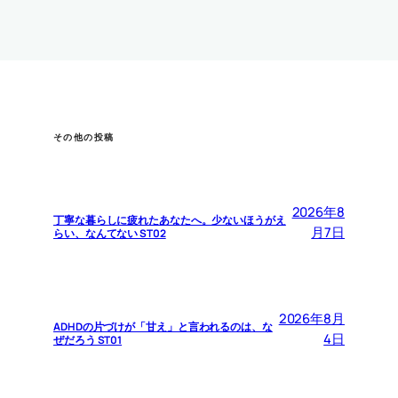
その他の投稿
2026年8
丁寧な暮らしに疲れたあなたへ。少ないほうがえ
月7日
らい、なんてない ST02
2026年8月
ADHDの片づけが「甘え」と言われるのは、な
4日
ぜだろう ST01