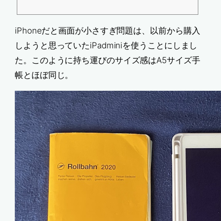
答性と信頼性を高くしました。 インターネット接続がなくても使用が可能。
追加した変更はすべて、次回インターネット接続した際に同期されます。イ
ベント表示は複数ある中から選択Tiny Calendar は日、週、月、4日、年、
ミニ月 (iphone)、各週の予定一覧 (iphone)、予定一覧の 8 つの標準表示を
iPhoneだと画面が小さすぎ問題は、以前から購入
サポートしていま…
しようと思っていたiPadminiを使うことにしまし
た。このように持ち運びのサイズ感はA5サイズ手
帳とほぼ同じ。