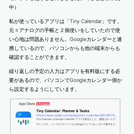
中）
私が使っているアプリは「Tiny Calendar」です。
元々アナログの手帳と２個使いをしていたので使
い心地は問題ありません。Googleカレンダーと連
携しているので、パソコンからも他の端末からも
確認することができます。
繰り返しの予定の入力はアプリを有料版にする必
要があるので、パソコンでGoogleカレンダー側か
ら設定するようにしています。
App Store
3 Pockets
‎Tiny Calendar: Planner & Tasks
https://apps.apple.com/jp/app/tiny-calendar/id514917848
‎Tiny Calendar は Google Calendar アプリを原点とした、直観に沿ったデ
ザインです。 シンプルでクリーンな Google ウェブ カレンダーの形式をその
まま残し、iPhone、iPad、iPod Touch でさらにアクセスを簡単に、また応