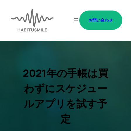
内
容
お問い合わせ
を
ス
キ
ッ
プ
2021年の手帳は買
わずにスケジュー
ルアプリを試す予
定