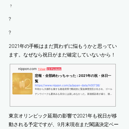
?
?
?
2021年の手帳はまだ買わずに悩もうかと思ってい
ます。なぜなら祝日がまだ確定していないから！
nippon.com
1 User
23 Pockets
悲報・全部終わっちゃった : 2021年の祝・休日一
覧
https://www.nippon.com/ja/japan-data/h00738/
年初から大都市を擁する都道府県で断続的に緊急事態宣言が出され、ゴール
デンウイークも夏休みも存分には楽しめなかった。新規感染者が減り、後ろ
指さされることなく県境を越える移動ができムードになってきたが…残念な
がら今年の国民の祝日は全て消化済。使い切っていない有給休暇を有効活用
するか、来年の休みの計画を立て始めるか…
東京オリンピック延期の影響で2021年も祝日が移
動される予定ですが、9月末現在まだ閣議決定ベー