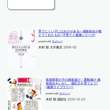
育てにくい子にはわけがある―感覚統合が教
えてくれたもの (子育てと健康シリーズ)
posted with
ヨメレバ
木村 順 大月書店 2006-03
発達障害の子の感覚遊び・運動遊び 感
覚統合をいかし、適応力を育てよう1
(健康ライブラリー)
posted with
ヨメレバ
木村 順 講談社 2010-10-23