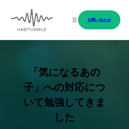
内
容
お問い合わせ
を
ス
キ
ッ
プ
「気になるあの
子」への対応につ
いて勉強してきま
した