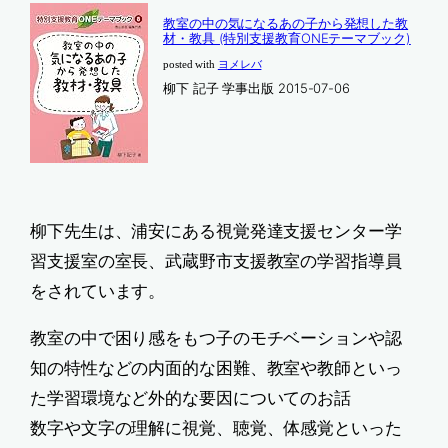
教室の中の気になるあの子から発想した教
材・教具 (特別支援教育ONEテーマブック)
posted with
ヨメレバ
柳下 記子 学事出版 2015-07-06
柳下先生は、浦安にある視覚発達支援センター学
習支援室の室長、武蔵野市支援教室の学習指導員
をされています。
教室の中で困り感をもつ子のモチベーションや認
知の特性などの内面的な困難、教室や教師といっ
た学習環境など外的な要因についてのお話
数字や文字の理解に視覚、聴覚、体感覚といった