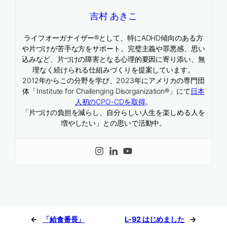
吉村 あきこ
ライフオーガナイザー®として、特にADHD傾向のある方
や片づけが苦手な方をサポート。完璧主義や罪悪感、思い
込みなど、片づけの障害となる心理的要因に寄り添い、無
理なく続けられる仕組みづくりを提案しています。
2012年からこの分野を学び、2023年にアメリカの専門団
体「Institute for Challenging Disorganization®」にて
日本
人初のCPO-CDを取得
。
「片づけの負担を減らし、自分らしい人生を楽しめる人を
増やしたい」との思いで活動中。
←
「給食番長」
L-92 はじめました
→