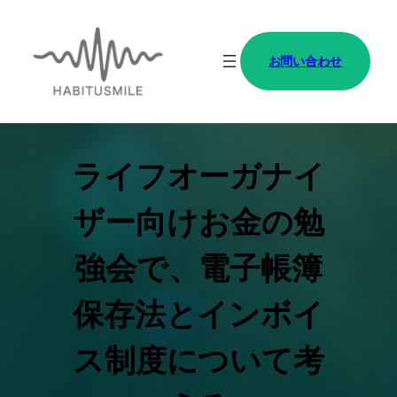
内
容
お問い合わせ
を
ス
キ
ッ
ライフオーガナイ
プ
ザー向けお金の勉
強会で、電子帳簿
保存法とインボイ
ス制度について考