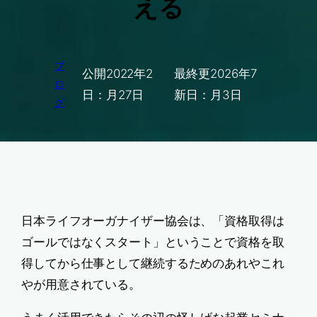
える
ブ
公開
2022年2
最終更
2026年7
ロ
日：
月27日
新日：
月3日
グ
日本ライフオーガナイザー協会は、「資格取得は
ゴールではなくスタート」ということで資格を取
得してから仕事として継続するためのあれやこれ
やが用意されている。