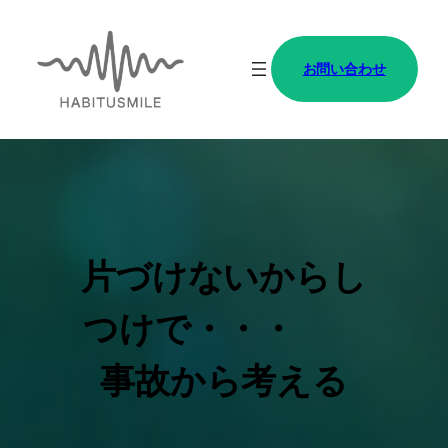
内
容
お問い合わせ
を
ス
キ
ッ
プ
片づけないからし
つけで・・・
事故から考える