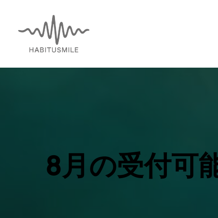
内
容
を
ス
キ
ッ
プ
8月の受付可