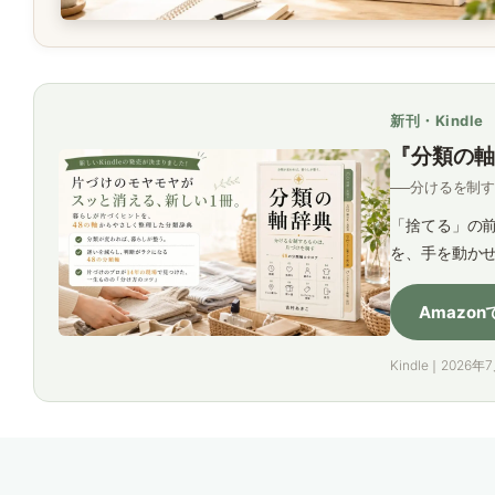
新刊・Kindle
『分類の軸
──分けるを制
「捨てる」の前
を、手を動か
Amazo
Kindle｜2026