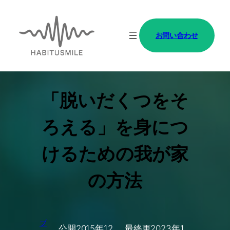
内
容
お問い合わせ
を
ス
キ
ッ
「脱いだくつをそ
プ
ろえる」を身につ
けるための我が家
の方法
ブ
公開
2015年12
最終更
2023年1