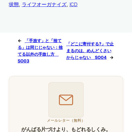
状態
, 
ライフオーガナイズ
, 
ICD
←
「手放す」と「捨て
「どこに寄付する?」で止
る」は同じじゃない：捨
まるのは、めんどくさい
てる以外の手放し方
からじゃない SO04
→
SO03
メールレター（無料）
がんばる片づけより、もどれるしくみ。