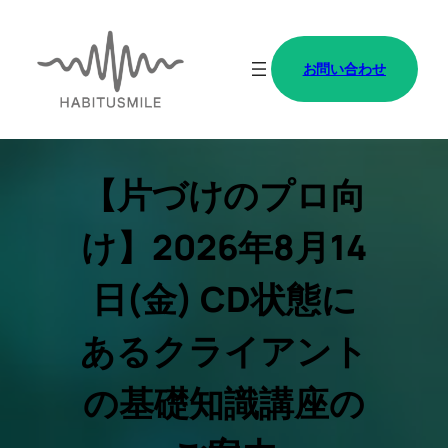
内
容
お問い合わせ
を
ス
キ
ッ
【片づけのプロ向
プ
け】2026年8月14
日(金) CD状態に
あるクライアント
の基礎知識講座の