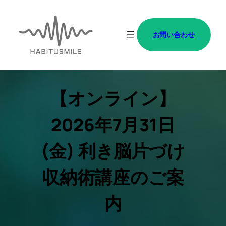
内
容
お問い合わせ
を
ス
キ
ッ
【オンライン】
プ
2026年7月31日
(金) 利き脳片づけ
収納術講座のご案
内