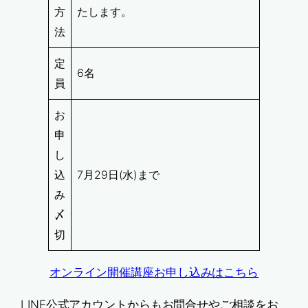
方
たします。
法
定
6名
員
お
申
し
込
7月29日(水)まで
み
〆
切
オンライン開催講座お申し込みはこちら
LINE公式アカウントからもお問合せやご相談をお