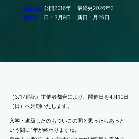
公開
2016年
最終更
2026年3
過去の講
座情報
日：
3月9日
新日：
月29日
（3/17追記）主催者都合により、開催日を4月10日
（日）へ延期いたします。
入学・進級したのもついこの間と思ったらあっと
いう間に1年が終わりますね。