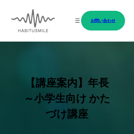
内
容
お問い合わせ
を
ス
キ
ッ
プ
【講座案内】年長
～小学生向け かた
づけ講座