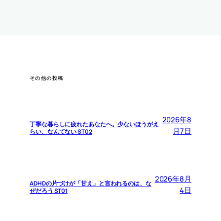
その他の投稿
2026年8
丁寧な暮らしに疲れたあなたへ。少ないほうがえ
月7日
らい、なんてない ST02
2026年8月
ADHDの片づけが「甘え」と言われるのは、な
4日
ぜだろう ST01