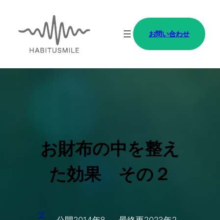
内
容
お問い合わせ
を
ス
キ
ッ
プ
お財布の中を整え
た効果 その２
ブ