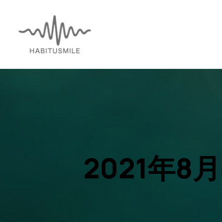
内
容
を
ス
キ
ッ
プ
2021年