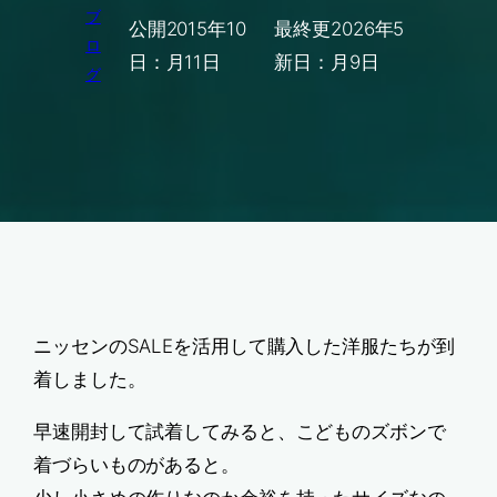
ブ
公開
2015年10
最終更
2026年5
ロ
日：
月11日
新日：
月9日
グ
ニッセンのSALEを活用して購入した洋服たちが到
着しました。
早速開封して試着してみると、こどものズボンで
着づらいものがあると。