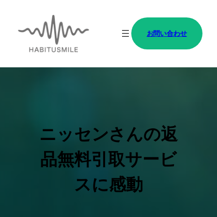
内
容
お問い合わせ
を
ス
キ
ッ
プ
ニッセンさんの返
品無料引取サービ
スに感動