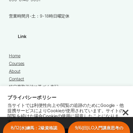
営業時間月-土：9-18時日曜定休
Link
Home
Courses
About
Contact
特定商取引法に基づく表記
プライバシーポリシー
プライバシーポリシー
当サイトでは利便性向上や閲覧の追跡のためにGoogle・他
提携サービスによりCookieが使用されています。サイトの
閲覧を続けた場合Cookieの使用に同意したことになりま
す。
Copyright © 2025 Chords
8/12(水)練馬：2級資格認
9/6(日)LO入門講座思考の
Cookie Settings
Accept All