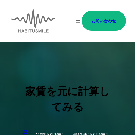
内
容
お問い合わせ
を
ス
キ
ッ
プ
家賃を元に計算し
てみる
ブ