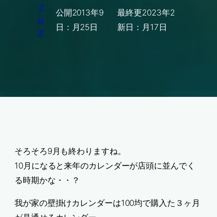
ブ
公開
2013年9
最終更
2023年2
ロ
日：
月25日
新日：
月17日
グ
そろそろ9月も終わりますね。
10月になると来年のカレンダーが店頭に並んでく
る時期かな・・？
我が家の壁掛けカレンダーは100均で購入た３ヶ月