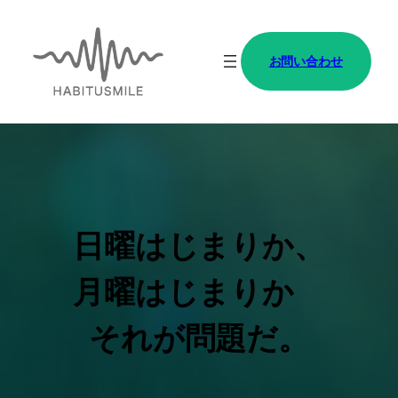
内
容
お問い合わせ
を
ス
キ
ッ
プ
日曜はじまりか、
月曜はじまりか
それが問題だ。