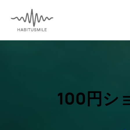
内
容
を
ス
キ
ッ
プ
100円