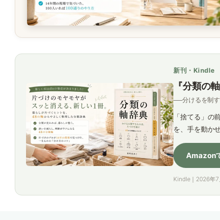
新刊・Kindle
『分類の軸
──分けるを制
「捨てる」の前
を、手を動か
Amazo
Kindle｜2026