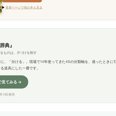
▶
著者ページで他の本も見る
辞典』
するものは、片づけを制す
に、「分ける」。現場で14年使ってきた48の分類軸を、迷ったときに
せる道具にした一冊です。
nで見てみる →
年7月19日発売