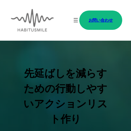
内
容
お問い合わせ
を
ス
キ
ッ
プ
先延ばしを減らす
ための行動しやす
いアクションリス
ト作り