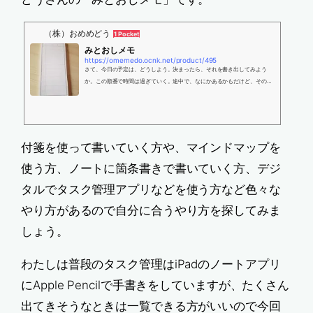
（株）おめめどう
1 Pocket
みとおしメモ
https://omemedo.ocnk.net/product/495
さて、今日の予定は、どうしよう。決まったら、それを書き出してみよう
か。この順番で時間は過ぎていく。途中で、なにかあるかもだけど、そのと
きは、書き足すね。急に、止めちゃうこともあるかもだけど、そのときは…
付箋を使って書いていく方や、マインドマップを
使う方、ノートに箇条書きで書いていく方、デジ
タルでタスク管理アプリなどを使う方など色々な
やり方があるので自分に合うやり方を探してみま
しょう。
わたしは普段のタスク管理はiPadのノートアプリ
にApple Pencilで手書きをしていますが、たくさん
出てきそうなときは一覧できる方がいいので今回